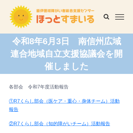
Skip
to
content
令和8年6月3日 南信州広域
連合地域自立支援協議会を開
催しました
各部会 令和7年度活動報告
①R7くらし部会（医ケア・重心・身体チーム）活動
報告
②R7くらし部会（知的障がいチーム）活動報告